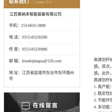
C
联系我们
Contact Us
江苏莱纳多智能装备有限公司
手机：153-6655-3888
电 话：0515-85250286
传 真：0515-85250986
高速剑杆
邮 箱：lenadojiangsu@126.com
感。其次
地 址：江苏省盐城市东台市东环路88
感。此外
号
高速剑杆
1. 高
2. 稳
3. 节
4. 多