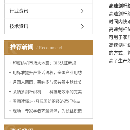
高速剑杆
行业资讯
高速剑杆
时间内快
技术资讯
高速剑杆
可用于家
R
高速剑杆
推荐新闻
Recommend
的方式，
高了生产
印度纺机市场大地震：BIS认证新规
用标准提升产业话语权，全国产业用纺织品标委会成立
月圆人团圆，莱纳多与您共贺中秋佳节
莱纳多剑杆织机——科技与效率的完美融合
看图读懂1~7月我国纺织经济运行特点
现场｜专家学者齐聚洪泽，为长丝织造行业绿色发展“…